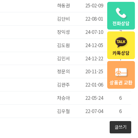
하동권
25-02-09
8
김단비
22-08-01
7
전화상담
장익성
24-07-10
7
김도원
24-12-05
7
카톡상담
김민서
24-12-22
7
정문의
20-11-25
6
상품권 교환
김완주
22-01-06
6
차승아
22-05-24
6
김우철
22-07-04
6
글쓰기