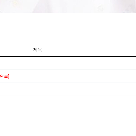
제목
완료]